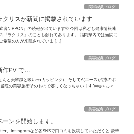
美容鍼灸ブログ
ラクリスが新聞に掲載されています
者NIPPON』の続報が出ています⚾️ 今回は私ども健康情報連
の『ラクリス』のことも触れてあります。 福岡県内では当院に
希望の方が来院されていま […]
美容鍼灸ブログ
作PV で…
 なんと美容鍼と吸い玉(カッピング)、そしてA(エース)治療のポ
 当院の美容施術そのもので嬉しくなっちゃいます(⋈◍＞◡＜
美容鍼灸ブログ
ペーンを開始します。
Twitter、Instagramなど各SNSで口コミを投稿していただくと 豪華