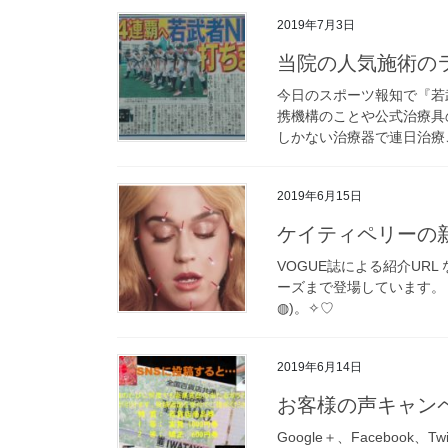
2019年7月3日
当院の人気施術の
今日のスポーツ報知で『若武
携機構のことや公式治療具
しかない治療器で連日治療ご
2019年6月15日
ケイティペリーの新
VOGUE誌による紹介URL
ーズまで登場しています。
◍)。✧♡
2019年6月14日
お客様の声キャン
Google＋、Facebook、