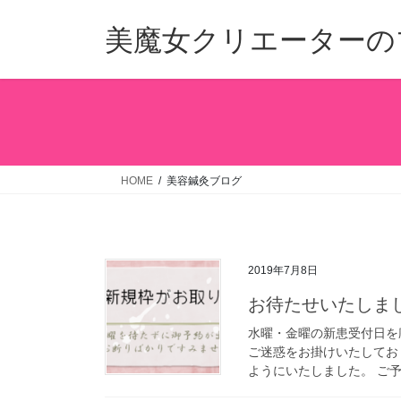
コ
ナ
ン
ビ
美魔女クリエーターの
テ
ゲ
ン
ー
ツ
シ
へ
ョ
ス
ン
キ
に
ッ
移
HOME
美容鍼灸ブログ
プ
動
2019年7月8日
お待たせいたしま
水曜・金曜の新患受付日を
ご迷惑をお掛けいたしてお
ようにいたしました。 ご予約