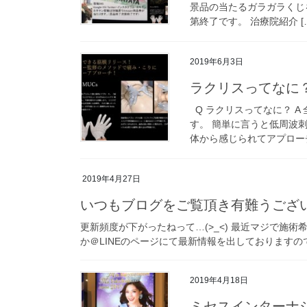
景品の当たるガラガラくじ
第終了です。 治療院紹介 [
2019年6月3日
ラクリスってなに
Q ラクリスってなに？ 
す。 簡単に言うと低周波
体から感じられてアプローチ
2019年4月27日
いつもブログをご覧頂き有難うござ
更新頻度が下がったねって…(>_<) 最近マジで施術
か＠LINEのページにて最新情報を出しておりますのでご
2019年4月18日
ミセスインターナ