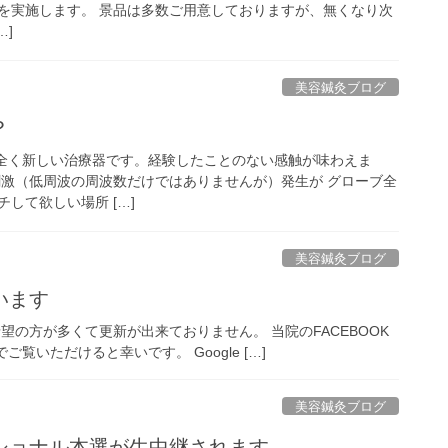
を実施します。 景品は多数ご用意しておりますが、無くなり次
…]
美容鍼灸ブログ
？
A 全く新しい治療器です。経験したことのない感触が味わえま
刺激（低周波の周波数だけではありませんが）発生が グローブ全
して欲しい場所 […]
美容鍼灸ブログ
います
希望の方が多くて更新が出来ておりません。 当院のFACEBOOK
覧いただけると幸いです。 Google […]
美容鍼灸ブログ
ショナル本選が生中継されます