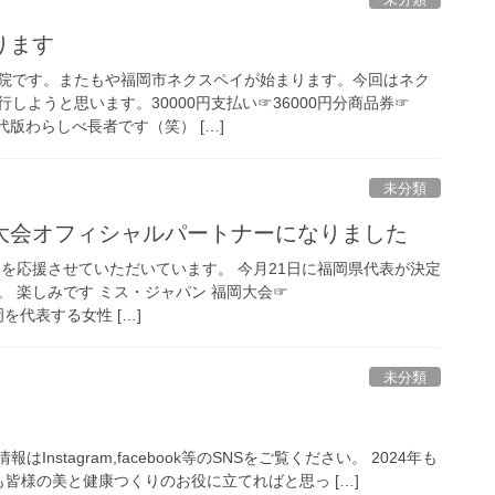
ります
院です。またもや福岡市ネクスペイが始まります。今回はネク
しようと思います。30000円支払い☞36000円分商品券☞
代版わらしべ長者です（笑） […]
未分類
大会オフィシャルパートナーになりました
5を応援させていただいています。 今月21日に福岡県代表が決定
 楽しみです ミス・ジャパン 福岡大会☞
m/ 福岡を代表する女性 […]
未分類
stagram,facebook等のSNSをご覧ください。 2024年も
皆様の美と健康つくりのお役に立てればと思っ […]