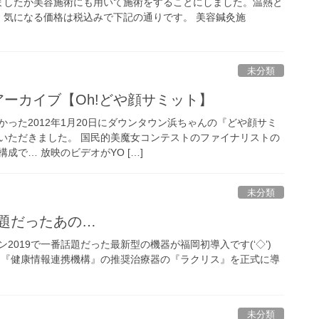
ましたが美容施術にも用いて施術をすることにしました。温熱と
。気になる価格は税込みで下記の通りです。 美容鍼灸施
未分類
のアーカイブ【Oh!どや顔サミット】
った2012年1月20日にダウンタウン浜ちゃんの『どや顔サミ
いただきました。 国民的美魔女コンテストのファイナリストの
成で… 放映のビデオがYO […]
未分類
話題だったあの…
2019で一番話題だった最新型の機器が福岡初導入です(‘◇’)ゞ
『健康情報連携機構』の推奨治療器の『ラクリス』を正式に導
未分類