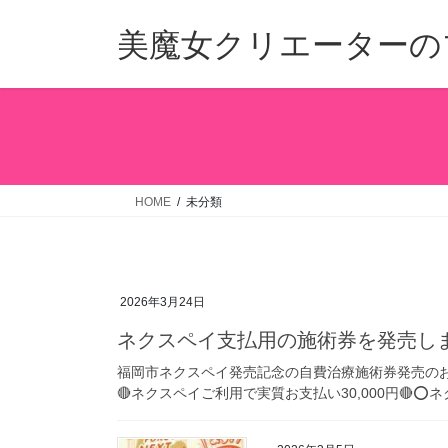
コ
ナ
ン
ビ
美魔女クリエーターの
テ
ゲ
ン
ー
ツ
シ
へ
ョ
ス
ン
キ
に
ッ
移
HOME
未分類
プ
動
2026年3月24日
ネクスペイ支払用の施術券を発売し
福岡市ネクスペイ発売記念の自費治療施術券発売のお知ら
🔴ネクスペイご利用で実質お支払い30,000円🔴⭕️