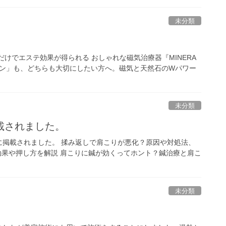
未分類
。
けでエステ効果が得られる おしゃれな磁気治療器『MINERA
ション」も、どちらも大切にしたい方へ。磁気と天然石のWパワー
未分類
載されました。
に掲載されました。 揉み返しで肩こりが悪化？原因や対処法、
効果や押し方を解説 肩こりに鍼が効くってホント？鍼治療と肩こ
未分類