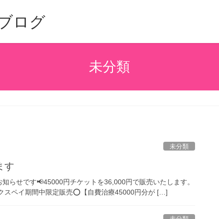
ブログ
未分類
未分類
ます
せです📢45000円チケットを36,000円で販売いたします。
ネクスペイ期間中限定販売⭕️【自費治療45000円分が […]
未分類