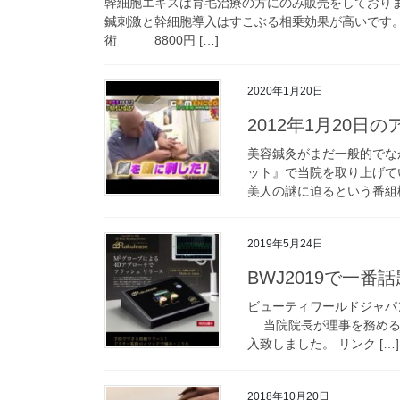
幹細胞エキスは育毛治療の方にのみ販売をしており
鍼刺激と幹細胞導入はすこぶる相乗効果が高いです
術 8800円 […]
2020年1月20日
2012年1月20日
美容鍼灸がまだ一般的でなか
ット』で当院を取り上げて
美人の謎に迫るという番組構
2019年5月24日
BWJ2019で一番
ビューティワールドジャパン
当院院長が理事を務める
入致しました。 リンク […]
2018年10月20日