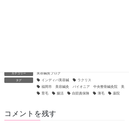
7月1日よりキャンペーン実施中です
2020年7月2日
COVID-19 関連最新情報 回数券の取り扱い・施術スペース
2020年5月12日
当院の新しいコロナウィルス対策です
2020年4月16日
美容鍼灸ブログ
カテゴリー
インディバ美容鍼
ラクリス
タグ
福岡市 美容鍼灸 パイオニア 中央整骨鍼灸院 美魔
育毛
腸活
自賠責保険
薄毛
薬院
コメントを残す