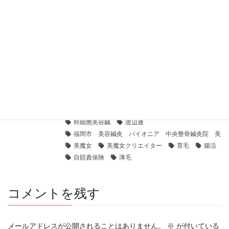
COVID-19 関連最新情報 回数券の取り扱い・施術スペース
2020年5月12日
当院の新しいコロナウィルス対策です
2020年4月16日
美容鍼灸ブログ
カテゴリー
インディバ美容鍼
ラクリス
タグ
中央整骨鍼灸院
交通事故
天神
幹細胞
幹細胞美容鍼
渡辺通
福岡市 美容鍼灸 パイオニア 中央整骨鍼灸院 美魔
美魔女
美魔女クリエイター
育毛
腸活
自賠責保険
薄毛
コメントを残す
メールアドレスが公開されることはありません。
※
が付いている