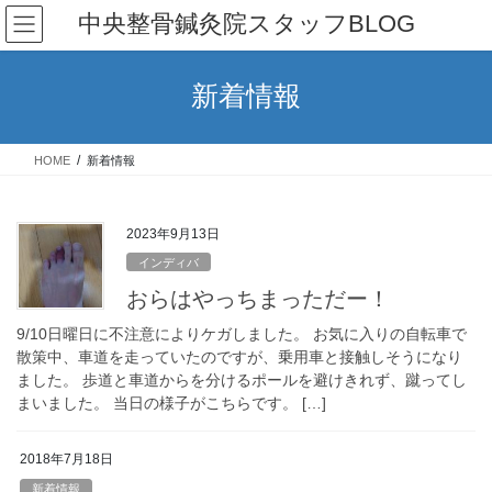
コ
ナ
中央整骨鍼灸院スタッフBLOG
ン
ビ
テ
ゲ
ン
ー
新着情報
ツ
シ
へ
ョ
ス
ン
HOME
新着情報
キ
に
ッ
移
プ
動
2023年9月13日
インディバ
おらはやっちまっただー！
9/10日曜日に不注意によりケガしました。 お気に入りの自転車で
散策中、車道を走っていたのですが、乗用車と接触しそうになり
ました。 歩道と車道からを分けるポールを避けきれず、蹴ってし
まいました。 当日の様子がこちらです。 […]
2018年7月18日
新着情報