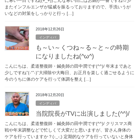
に寒い一日ですね((+_+))こんな寒い日にはお鍋が一番ですね☆彡
またインフルエンザが猛威を振るっておりますので、手洗いうが
いなどの対策をしっかりと行っ […]
2018年12月26日
インディバ
も～い～くつね～る～と～の時期
になりましたね(^ω^)
こんにちは、柔道整復師・鍼灸師の田中潤です(^^)/ 年末まであと
少しですね”(-“”-)”大掃除や大晦日、お正月を楽しく過ごせるように
今のうちに体のケアを行って体調を整え […]
2018年12月20日
インディバ
当院院長がTVに出演しました(^^)/
こんにちは、柔道整復師・鍼灸師の田中潤です(^^)/ クリスマス商
戦や年末調整などで忙しくて大変だと思いますが、皆さん身体の
ケアを行っていますか？(-_-;) 定期的なケアを行っていないと身体