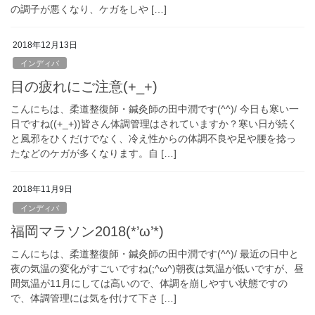
の調子が悪くなり、ケガをしや […]
2018年12月13日
インディバ
目の疲れにご注意(+_+)
こんにちは、柔道整復師・鍼灸師の田中潤です(^^)/ 今日も寒い一
日ですね((+_+))皆さん体調管理はされていますか？寒い日が続く
と風邪をひくだけでなく、冷え性からの体調不良や足や腰を捻っ
たなどのケガが多くなります。自 […]
2018年11月9日
インディバ
福岡マラソン2018(*’ω’*)
こんにちは、柔道整復師・鍼灸師の田中潤です(^^)/ 最近の日中と
夜の気温の変化がすごいですね(;^ω^)朝夜は気温が低いですが、昼
間気温が11月にしては高いので、体調を崩しやすい状態ですの
で、体調管理には気を付けて下さ […]