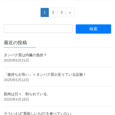
投
固
固
固
1
2
3
»
稿
定
定
定
ペ
ペ
ペ
の
ー
ー
ー
ペ
ジ
ジ
ジ
ー
最近の投稿
ジ
送
タンパク質は内臓の負担？
2025年6月21日
り
「腹持ちが良い」＝タンパク質が足りている証拠！
2025年5月12日
筋肉は日々、削られている。
2025年4月18日
そういえば“美味しいもの”を食べていない。