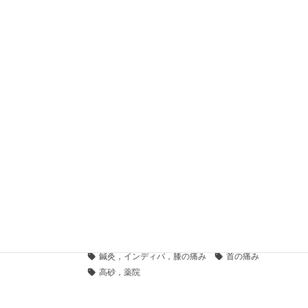
2021年5月29日
ブログ
カテゴリー
インディバ、肩の痛み、腰の痛み、美容、整骨院、鍼灸
タグ
カッピング・吸い玉・デトックス
ケガ、高砂、薬院
ラクリス、ロケットニュース、中央区、高砂、中央整骨
ラクリス、整骨院、鍼灸院、中央区、高砂、スポーツ、
中央区，鍼灸院，整骨院
交通事故，整骨，鍼灸
体のメンテナンス
冷え性
目の疲れ，肩の痛み
眼精疲労、パソコン仕事、長時間運転、寝違え、頭痛、
腰の痛み，股関節の痛み
自律神経、頭痛、腹痛、目のかすみ
薄毛、育毛治療、AGA治療、細毛、髪の毛、血行、血流
鍼灸，インディバ，膝の痛み
首の痛み
高砂，薬院