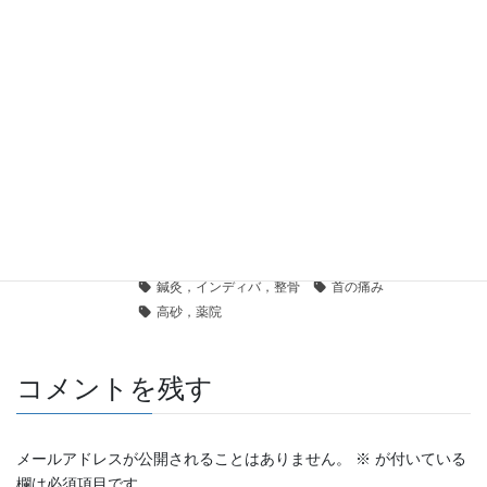
ケガ、高砂、薬院
ラクリス、ロケットニュース、中央区、高砂、中央整骨
ラクリス、整骨院、鍼灸院、中央区、高砂、スポーツ、
中央区，鍼灸院，整骨院
交通事故，整骨，鍼灸
体のメンテナンス
冷え性
目の疲れ，肩の痛み
眼精疲労、パソコン仕事、長時間運転、寝違え、頭痛、
腰，痛み，鍼，インディバ
腰の痛み，股関節の痛み
腸活、便秘
自律神経、頭痛、腹痛、目のかすみ
薄毛、育毛治療、AGA治療、細毛、髪の毛、血行、血流
鍼灸，インディバ，整骨
首の痛み
高砂，薬院
コメントを残す
メールアドレスが公開されることはありません。
※
が付いている
欄は必須項目です