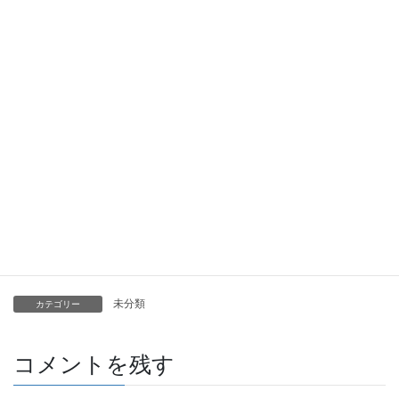
マウスの研究でFGF21分泌が高くなった状態だと選択的にタンパ
ク質を多く摂取することが報告されている。まだまだ研究途上で
あるが注目したい。
＼ 最新情報をチェック ／
Facebook
X
Bluesky
Hatena
LINE
Copy
未分類
カテゴリー
コメントを残す