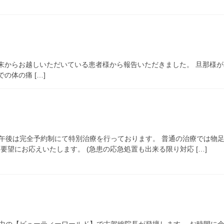
末からお越しいただいている患者様から報告いただきました。 旦那様
の体の痛 […]
午後は完全予約制にて特別治療を行っております。 普通の治療では物
要望にお応えいたします。 (急患の応急処置も出来る限り対応 […]
中の【ビューティーワールド】で古賀総院長が登壇します。 お時間に余