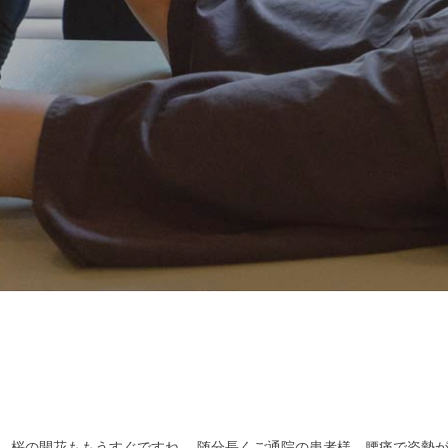
、桜の開花ももうすぐですね。 随分長くご通院の患者様、腰痛で姿勢が