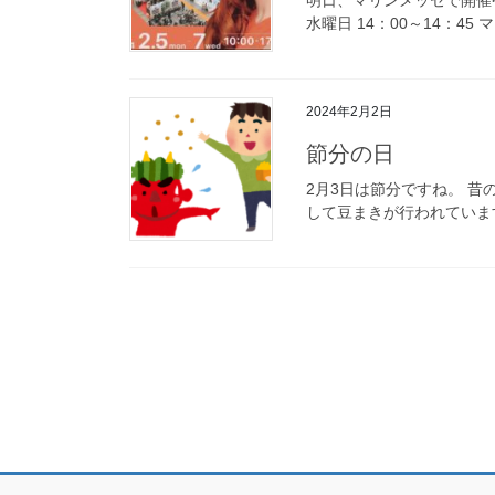
水曜日 14：00～14：45
2024年2月2日
節分の日
2月3日は節分ですね。 昔
して豆まきが行われています
投
稿
の
ペ
ー