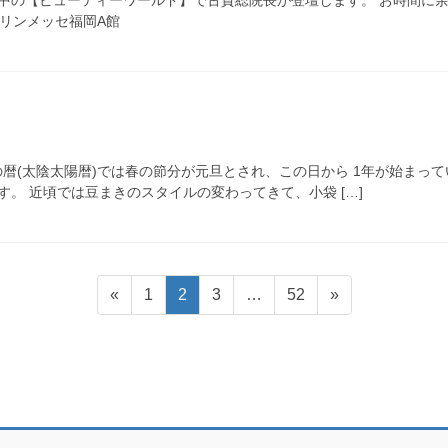
 マリンメッセ福岡A館
の暦(太陰太陽暦)では春の節分が元旦とされ、この日から 1年が始まっ
。 近頃では豆まきのスタイルの変わってきて、小袋 […]
固
固
固
固
«
1
2
3
…
52
»
定
定
定
定
ペ
ペ
ペ
ペ
ー
ー
ー
ー
ジ
ジ
ジ
ジ