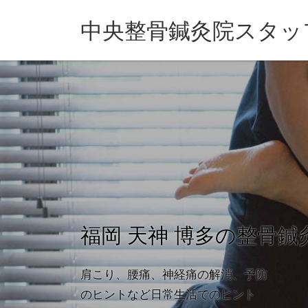
コ
ナ
ン
ビ
中央整骨鍼灸院スタッフ
テ
ゲ
ン
ー
ツ
シ
へ
ョ
ス
ン
キ
に
ッ
移
プ
動
福岡 天神 博多の整骨鍼
肩こり、腰痛、神経痛の解消、予防
のヒントなど日常生活でのヒント