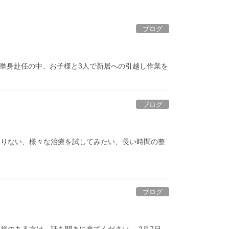
ブログ
が単身赴任の中、お子様と3人で新居への引越し作業を
ブログ
足りない、様々な治療を試してみたい、長い時間の整
ブログ
裕のある方は、話を聞きに来てください。 2月7日