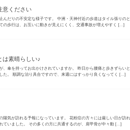
注意ください
止んだりの不安定な様子です。 中洲・天神付近の歩道はタイル張りのと
ての歩行は、お互いに動きが見えにくく、交通事故が増えやすく […]
とは素晴らしい♪
が、傘を持ってお出かけされていますか。 昨日から腰痛と歩きずらい
た。 順調な治り具合ですので、来週にはすっかり良くなってく […]
の陽気が訪れる予報になっています。 花粉症の方々には厳しい日が訪れ
ていました。 その多くの方に共通するのが、肩甲骨が中々動 […]