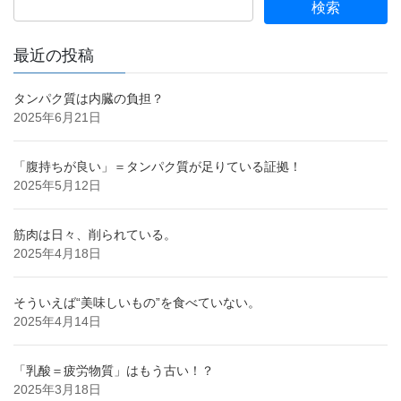
ー
ー
ー
ー
ペ
ジ
ジ
ジ
ジ
ー
最近の投稿
ジ
送
タンパク質は内臓の負担？
2025年6月21日
り
「腹持ちが良い」＝タンパク質が足りている証拠！
2025年5月12日
筋肉は日々、削られている。
2025年4月18日
そういえば“美味しいもの”を食べていない。
2025年4月14日
「乳酸＝疲労物質」はもう古い！？
2025年3月18日