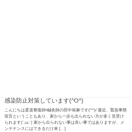
始めました！！ ハイチュウを置いています(^O^)！ 受け取りだけ
でもよろしいので是非来院されてください”(-“&#8221 […]
2021年3月23日
ブログ
空気清浄機増強しました(^O^)
こんにちは柔道整復師•鍼灸師の田中裕麻です(^^)/ お灸の匂いが気
になるという声が多数ありましたので、空気清浄機増強しました
(⋈◍＞◡＜◍)。✧♡ 更に、消毒•体温計•紫外線殺菌ライトも増強
しました(^O^)！ お灸の […]
2021年2月22日
ブログ
感染防止対策しています(^O^)
こんにちは柔道整復師•鍼灸師の田中裕麻です(^^)/ 最近、緊急事態
宣言ということもあり、家から一歩も出られない方が多く見受け
られます(´;ω;`) 家から出られない事は良い事ではありますが、メ
ンテナンスにはできるだけ来 […]