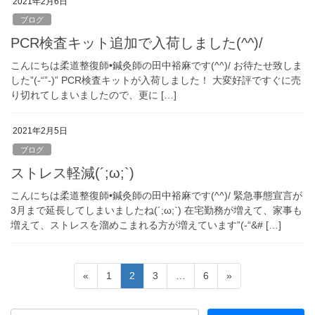
2021年2月6日
ブログ
PCR検査キット追加で入荷しました(^^)/
こんにちは柔道整復師•鍼灸師の田中裕麻です(^^)/ お待たせ致しま
した”(-“”-)” PCR検査キットが入荷しました！ 大変好評ですぐに売
り切れてしまいましたので、更に […]
2021年2月5日
ブログ
ストレス軽減(´;ω;`)
こんにちは柔道整復師•鍼灸師の田中裕麻です(^^)/ 緊急事態宣言が
3月まで延長してしまいましたね(´;ω;`) 在宅勤務が増えて、家事も
増えて、ストレスを溜めこまれる方が増えています”(-“&# […]
投
固
固
固
固
«
1
2
3
…
6
»
稿
定
定
定
定
ペ
ペ
ペ
ペ
の