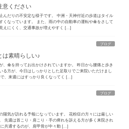
注意ください
止んだりの不安定な様子です。 中洲・天神付近の歩道はタイル
すくなっています。 また、雨の中の自動車の運転や傘をさして
えにくく、交通事故が増えやすく […]
ブログ
とは素晴らしい♪
が、傘を持ってお出かけされていますか。 昨日から腰痛と歩き
いる方が、今日はしっかりとした足取りでご来院いただけまし
で、来週にはすっかり良くなってく […]
ブログ
の陽気が訪れる予報になっています。 花粉症の方々には厳しい
。 先週は首こり・肩こり・手の痺れを訴える方が多く来院され
に共通するのが、肩甲骨が中々動 […]