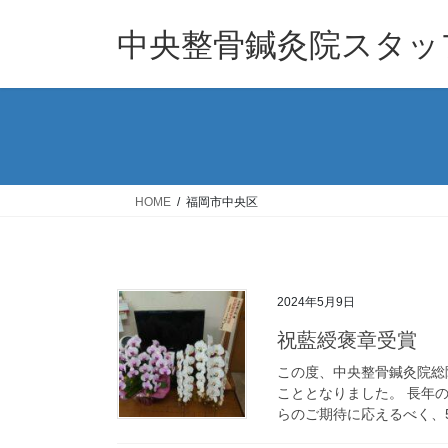
コ
ナ
ン
ビ
中央整骨鍼灸院スタッフ
テ
ゲ
ン
ー
ツ
シ
へ
ョ
ス
ン
キ
に
ッ
移
HOME
福岡市中央区
プ
動
2024年5月9日
祝藍綬褒章受賞
この度、中央整骨鍼灸院総
こととなりました。 長年
らのご期待に応えるべく、5