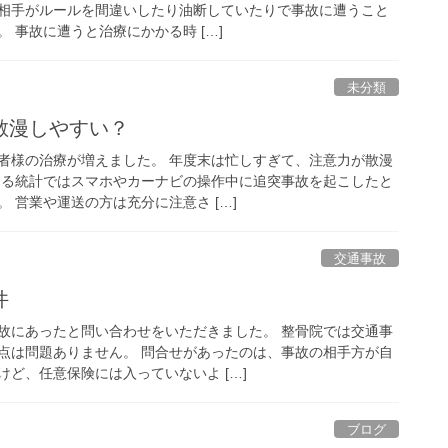
相手がルールを間違いしたり油断していたりで事故に遭うこと
 事故に遭うと治療にかかる時 […]
未分類
散漫しやすい？
者様の治療が増えました。 年度末は忙しすぎて、注意力が散漫
ある統計ではスマホやカーナビの操作中に追突事故を起こしたと
 営業や運送の方は充分に注意さ […]
交通事故
件
故にあったと問い合わせをいただきました。 整骨院では交通事
点は問題ありません。 問合せがあったのは、事故の相手方が自
ど、任意保険には入っていないよ […]
ブログ