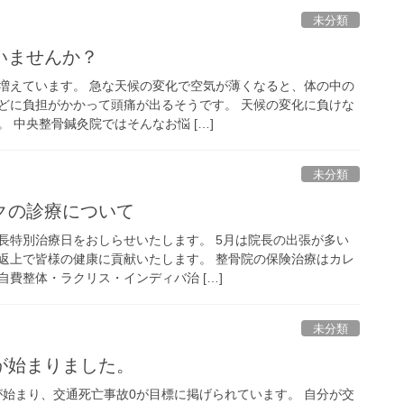
未分類
いませんか？
増えています。 急な天候の変化で空気が薄くなると、体の中の
どに負担がかかって頭痛が出るそうです。 天候の変化に負けな
 中央整骨鍼灸院ではそんなお悩 […]
未分類
クの診療について
長特別治療日をおしらせいたします。 5月は院長の出張が多い
返上で皆様の健康に貢献いたします。 整骨院の保険治療はカレ
費整体・ラクリス・インディバ治 […]
未分類
が始まりました。
が始まり、交通死亡事故0が目標に掲げられています。 自分が交