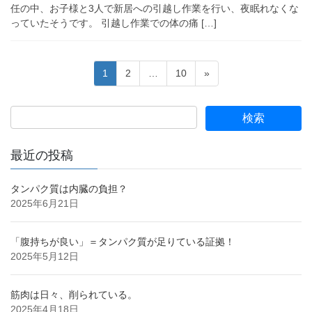
任の中、お子様と3人で新居への引越し作業を行い、夜眠れなくな
っていたそうです。 引越し作業での体の痛 […]
投
固
固
固
1
2
…
10
»
稿
定
定
定
ペ
ペ
ペ
の
ー
ー
ー
ペ
ジ
ジ
ジ
ー
最近の投稿
ジ
送
タンパク質は内臓の負担？
2025年6月21日
り
「腹持ちが良い」＝タンパク質が足りている証拠！
2025年5月12日
筋肉は日々、削られている。
2025年4月18日