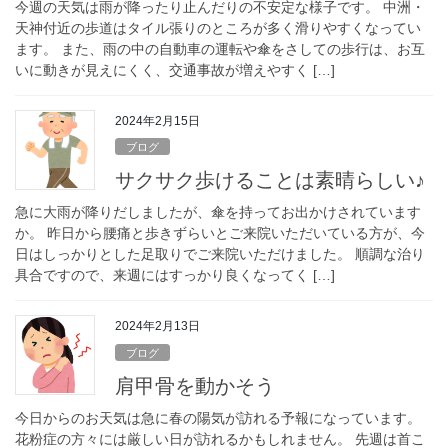
今週の天気は雨が降ったり止んだりの不安定な様子です。 中洲・
天神付近の歩道はタイル張りのところが多く滑りやすくなってい
ます。 また、雨の中の自動車の運転や傘をさしての歩行は、お互
いに動きが見えにくく、交通事故が増えやすく […]
2024年2月15日
ブログ
サクサク歩けることは素晴らしい♪
急に大雨が降りだしましたが、傘を持ってお出かけされています
か。 昨日から腰痛と歩きずらいとご来院いただいている方が、今
日はしっかりとした足取りでご来院いただけました。 順調な治り
具合ですので、来週にはすっかり良くなってく […]
2024年2月13日
ブログ
肩甲骨を動かそう
今日からのお天気は急に春の陽気が訪れる予報になっています。
花粉症の方々には厳しい日が訪れるかもしれません。 先週は首こ