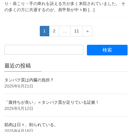
り・肩こり・手の痺れを訴える方が多く来院されていました。 そ
の多くの方に共通するのが、肩甲骨が中々動 […]
投
固
固
固
1
2
…
11
»
稿
定
定
定
ペ
ペ
ペ
の
ー
ー
ー
ペ
ジ
ジ
ジ
ー
最近の投稿
ジ
送
タンパク質は内臓の負担？
2025年6月21日
り
「腹持ちが良い」＝タンパク質が足りている証拠！
2025年5月12日
筋肉は日々、削られている。
2025年4月18日