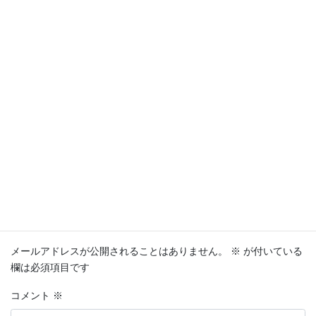
疲労
疲労感
痙攣
睡眠
福岡市中央区
福岡市南区
福岡市博多区
美容鍼
美脚
習慣
老化
肉離れ
肩関節
肩関節包炎
肩関節周囲炎
脱臼
膝
膝関節症
自己免疫
自律神経
自転車
補給
足がつる
足のつり
足のプロ
運動前
運動療法
運転向上
道路交通法
鍼灸院
雨の事故
静的
頭痛
頭重感
頻尿
顎関節症
顔痩せ
食欲
食用不振
骨折
コメントを残す
メールアドレスが公開されることはありません。
※
が付いている
欄は必須項目です
コメント
※