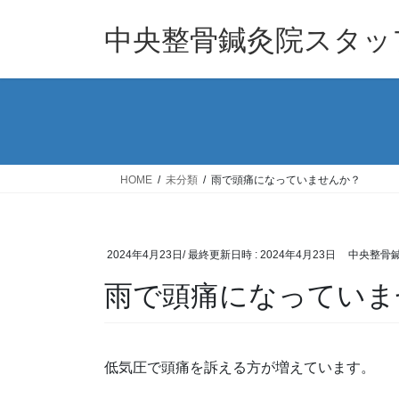
コ
ナ
ン
ビ
中央整骨鍼灸院スタッフ
テ
ゲ
ン
ー
ツ
シ
へ
ョ
ス
ン
キ
に
ッ
移
HOME
未分類
雨で頭痛になっていませんか？
プ
動
2024年4月23日
/ 最終更新日時 :
2024年4月23日
中央整骨
雨で頭痛になっていま
低気圧で頭痛を訴える方が増えています。