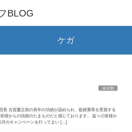
BLOG
ケガ
未分類
院長 古賀慶之助の長年の功績が認められ、藍綬褒章を受賞する
の皆様からの信頼のたまものだと感じております。 益々の皆様か
月のキャンペーンを行ってまい […]