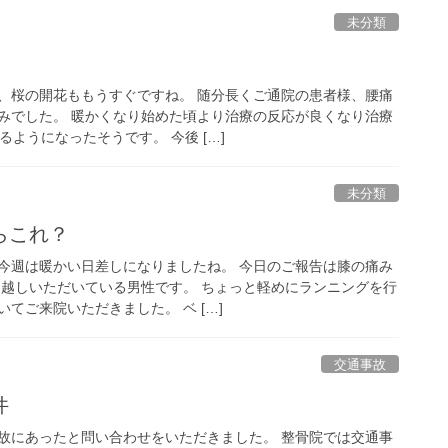
未分類
、桜の開花ももうすぐですね。 随分長くご通院の患者様、腰痛
みでした。 暖かくなり始めた頃より治療の反応が良くなり治療
るようになったそうです。 今後 […]
未分類
らこれ？
今週は暖かい日差しになりましたね。 今日のご報告は膝の痛み
お越しいただいている男性です。 ちょっと軽めにランニングを行
てご来院いただきました。 ベ […]
交通事故
件
故にあったと問い合わせをいただきました。 整骨院では交通事