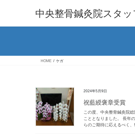
コ
ナ
ン
ビ
中央整骨鍼灸院スタッフ
テ
ゲ
ン
ー
ツ
シ
へ
ョ
ス
ン
キ
に
ッ
移
HOME
ケガ
プ
動
2024年5月9日
祝藍綬褒章受賞
この度、中央整骨鍼灸院総
こととなりました。 長年
らのご期待に応えるべく、5