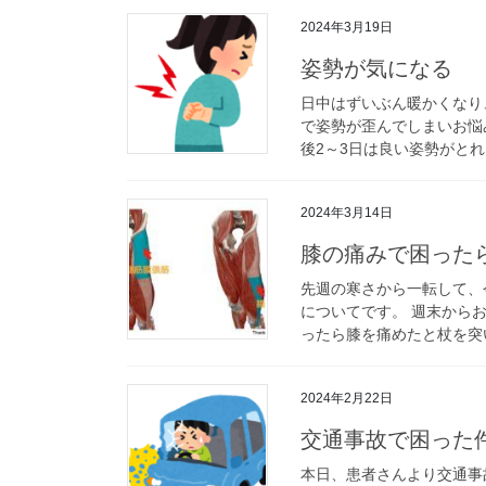
2024年3月19日
姿勢が気になる
日中はずいぶん暖かくなり
で姿勢が歪んでしまいお悩
後2～3日は良い姿勢がとれ
2024年3月14日
膝の痛みで困った
先週の寒さから一転して、
についてです。 週末から
ったら膝を痛めたと杖を突い
2024年2月22日
交通事故で困った
本日、患者さんより交通事