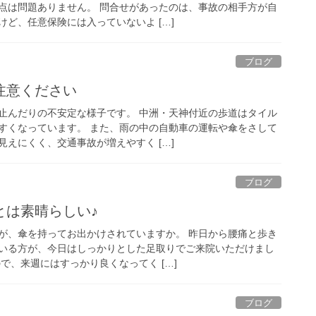
点は問題ありません。 問合せがあったのは、事故の相手方が自
ど、任意保険には入っていないよ […]
ブログ
注意ください
止んだりの不安定な様子です。 中洲・天神付近の歩道はタイル
すくなっています。 また、雨の中の自動車の運転や傘をさして
えにくく、交通事故が増えやすく […]
ブログ
とは素晴らしい♪
が、傘を持ってお出かけされていますか。 昨日から腰痛と歩き
いる方が、今日はしっかりとした足取りでご来院いただけまし
で、来週にはすっかり良くなってく […]
ブログ