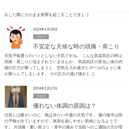
雪予報が出ています。 このような気温の変化の時には、ぎっくり
腰を起こしやすくなります。 寒さに耐えようと、筋肉が震え運動
をした際にそのまま痙攣を起こすことでぎ […]
2024年1月18日
ブログ
不安定な天候な時の頭痛・肩こり
天気予報通りのパッとしない天気ですね。 こんな気温気圧の時は
頭痛・肩こりに悩まされていませんか。 気温気圧の変化に体の内
側の圧力が勝ってしまうと、空気を入れ過ぎたボールのように体
が膨らんでしまいます。 その圧力の逃げ場が […]
2024年1月17日
ブログ
優れない体調の原因は？
日差しは暖かいのに、風は冷たい今週の天気です。 週の後半は雨
の予報が出ていますので、体調を崩しやすい気候になるようで
す。 片頭痛・重い肩コリ・背中の痛みで当院へのご通院の方が増