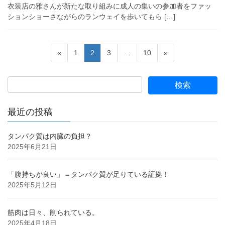
衣装店の雅さんが新たな取り組みに成人の集いの参加者をファッ
ションショーさながらのランウェイを歩いてもら […]
投
固
固
固
固
«
1
2
3
…
10
»
稿
定
定
定
定
ペ
ペ
ペ
ペ
の
ー
ー
ー
ー
ペ
ジ
ジ
ジ
ジ
ー
最近の投稿
ジ
送
タンパク質は内臓の負担？
2025年6月21日
り
「腹持ちが良い」＝タンパク質が足りている証拠！
2025年5月12日
筋肉は日々、削られている。
2025年4月18日