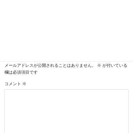
足のプロ
運動前
運動療法
運転向上
道路交通法
鍼灸院
雨の事故
静的
頭痛
頭重感
頻尿
顎関節症
顔痩せ
食欲
食用不振
骨折
コメントを残す
メールアドレスが公開されることはありません。
※
が付いている
欄は必須項目です
コメント
※