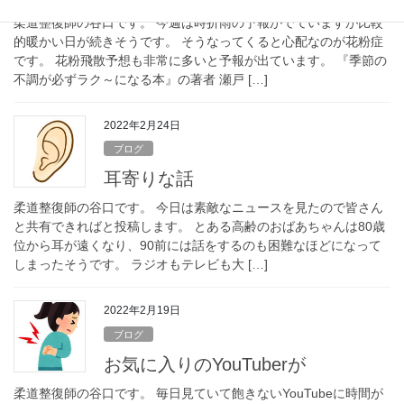
柔道整復師の谷口です。 今週は時折雨の予報がでていますが比較
的暖かい日が続きそうです。 そうなってくると心配なのが花粉症
です。 花粉飛散予想も非常に多いと予報が出ています。 『季節の
不調が必ずラク～になる本』の著者 瀬戸 […]
2022年2月24日
ブログ
耳寄りな話
柔道整復師の谷口です。 今日は素敵なニュースを見たので皆さん
と共有できればと投稿します。 とある高齢のおばあちゃんは80歳
位から耳が遠くなり、90前には話をするのも困難なほどになって
しまったそうです。 ラジオもテレビも大 […]
2022年2月19日
ブログ
お気に入りのYouTuberが
柔道整復師の谷口です。 毎日見ていて飽きないYouTubeに時間が