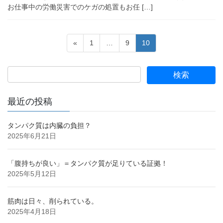
お仕事中の労働災害でのケガの処置もお任 […]
投
固
固
固
«
1
…
9
10
稿
定
定
定
ペ
ペ
ペ
の
ー
ー
ー
ペ
ジ
ジ
ジ
ー
最近の投稿
ジ
送
タンパク質は内臓の負担？
2025年6月21日
り
「腹持ちが良い」＝タンパク質が足りている証拠！
2025年5月12日
筋肉は日々、削られている。
2025年4月18日